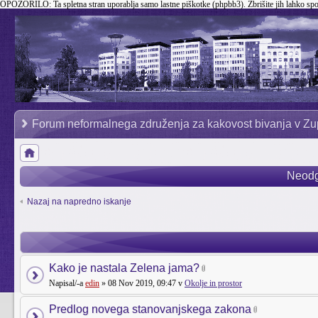
OPOZORILO:
Ta spletna stran uporablja samo lastne piškotke (phpbb3). Zbrišite jih lahko sp
Forum neformalnega združenja za kakovost bivanja v Zu
Neodg
Nazaj na napredno iskanje
Kako je nastala Zelena jama?
Napisal/-a
edin
» 08 Nov 2019, 09:47 v
Okolje in prostor
Predlog novega stanovanjskega zakona