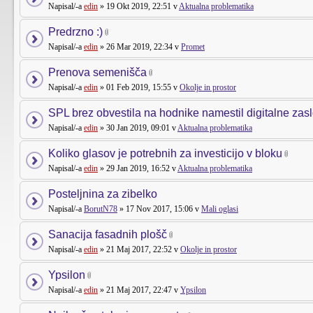
Napisal/-a
edin
» 19 Okt 2019, 22:51 v
Aktualna problematika
Predrzno :)
Napisal/-a
edin
» 26 Mar 2019, 22:34 v
Promet
Prenova semenišča
Napisal/-a
edin
» 01 Feb 2019, 15:55 v
Okolje in prostor
SPL brez obvestila na hodnike namestil digitalne zas
Napisal/-a
edin
» 30 Jan 2019, 09:01 v
Aktualna problematika
Koliko glasov je potrebnih za investicijo v bloku
Napisal/-a
edin
» 29 Jan 2019, 16:52 v
Aktualna problematika
Posteljnina za zibelko
Napisal/-a
BorutN78
» 17 Nov 2017, 15:06 v
Mali oglasi
Sanacija fasadnih plošč
Napisal/-a
edin
» 21 Maj 2017, 22:52 v
Okolje in prostor
Ypsilon
Napisal/-a
edin
» 21 Maj 2017, 22:47 v
Ypsilon