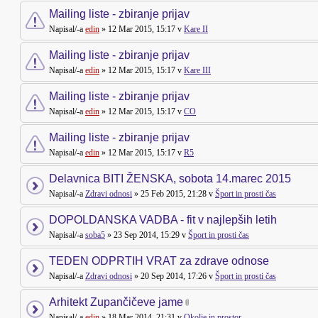
Mailing liste - zbiranje prijav
Napisal/-a
edin
» 12 Mar 2015, 15:17 v
Kare II
Mailing liste - zbiranje prijav
Napisal/-a
edin
» 12 Mar 2015, 15:17 v
Kare III
Mailing liste - zbiranje prijav
Napisal/-a
edin
» 12 Mar 2015, 15:17 v
CO
Mailing liste - zbiranje prijav
Napisal/-a
edin
» 12 Mar 2015, 15:17 v
R5
Delavnica BITI ŽENSKA, sobota 14.marec 2015
Napisal/-a
Zdravi odnosi
» 25 Feb 2015, 21:28 v
Šport in prosti čas
DOPOLDANSKA VADBA - fit v najlepših letih
Napisal/-a
soba5
» 23 Sep 2014, 15:29 v
Šport in prosti čas
TEDEN ODPRTIH VRAT za zdrave odnose
Napisal/-a
Zdravi odnosi
» 20 Sep 2014, 17:26 v
Šport in prosti čas
Arhitekt Zupančičeve jame
Napisal/-a
edin
» 18 Mar 2014, 21:31 v
Okolje in prostor