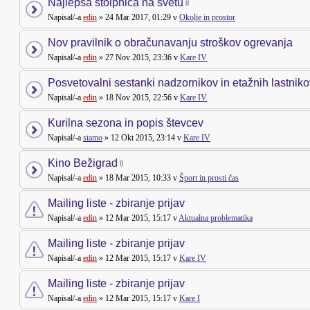
Najlepša stolpnica na svetu
Napisal/-a
edin
» 24 Mar 2017, 01:29 v
Okolje in prostor
Nov pravilnik o obračunavanju stroškov ogrevanja
Napisal/-a
edin
» 27 Nov 2015, 23:36 v
Kare IV
Posvetovalni sestanki nadzornikov in etažnih lastniko
Napisal/-a
edin
» 18 Nov 2015, 22:56 v
Kare IV
Kurilna sezona in popis števcev
Napisal/-a
stamo
» 12 Okt 2015, 23:14 v
Kare IV
Kino Bežigrad
Napisal/-a
edin
» 18 Mar 2015, 10:33 v
Šport in prosti čas
Mailing liste - zbiranje prijav
Napisal/-a
edin
» 12 Mar 2015, 15:17 v
Aktualna problematika
Mailing liste - zbiranje prijav
Napisal/-a
edin
» 12 Mar 2015, 15:17 v
Kare IV
Mailing liste - zbiranje prijav
Napisal/-a
edin
» 12 Mar 2015, 15:17 v
Kare I