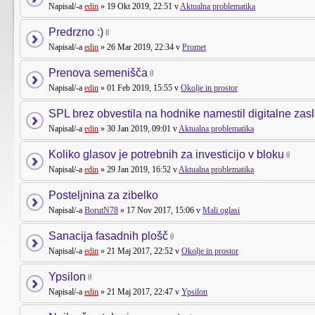
Napisal/-a
edin
» 19 Okt 2019, 22:51 v
Aktualna problematika
Predrzno :)
Napisal/-a
edin
» 26 Mar 2019, 22:34 v
Promet
Prenova semenišča
Napisal/-a
edin
» 01 Feb 2019, 15:55 v
Okolje in prostor
SPL brez obvestila na hodnike namestil digitalne zas
Napisal/-a
edin
» 30 Jan 2019, 09:01 v
Aktualna problematika
Koliko glasov je potrebnih za investicijo v bloku
Napisal/-a
edin
» 29 Jan 2019, 16:52 v
Aktualna problematika
Posteljnina za zibelko
Napisal/-a
BorutN78
» 17 Nov 2017, 15:06 v
Mali oglasi
Sanacija fasadnih plošč
Napisal/-a
edin
» 21 Maj 2017, 22:52 v
Okolje in prostor
Ypsilon
Napisal/-a
edin
» 21 Maj 2017, 22:47 v
Ypsilon