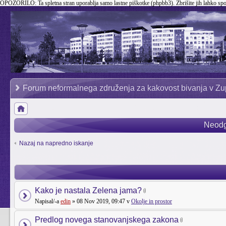
OPOZORILO:
Ta spletna stran uporablja samo lastne piškotke (phpbb3). Zbrišite jih lahko sp
Forum neformalnega združenja za kakovost bivanja v Zu
Neodg
Nazaj na napredno iskanje
Kako je nastala Zelena jama?
Napisal/-a
edin
» 08 Nov 2019, 09:47 v
Okolje in prostor
Predlog novega stanovanjskega zakona