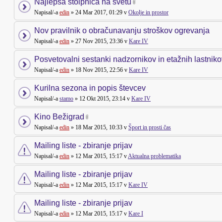
Najlepša stolpnica na svetu
Napisal/-a
edin
» 24 Mar 2017, 01:29 v
Okolje in prostor
Nov pravilnik o obračunavanju stroškov ogrevanja
Napisal/-a
edin
» 27 Nov 2015, 23:36 v
Kare IV
Posvetovalni sestanki nadzornikov in etažnih lastniko
Napisal/-a
edin
» 18 Nov 2015, 22:56 v
Kare IV
Kurilna sezona in popis števcev
Napisal/-a
stamo
» 12 Okt 2015, 23:14 v
Kare IV
Kino Bežigrad
Napisal/-a
edin
» 18 Mar 2015, 10:33 v
Šport in prosti čas
Mailing liste - zbiranje prijav
Napisal/-a
edin
» 12 Mar 2015, 15:17 v
Aktualna problematika
Mailing liste - zbiranje prijav
Napisal/-a
edin
» 12 Mar 2015, 15:17 v
Kare IV
Mailing liste - zbiranje prijav
Napisal/-a
edin
» 12 Mar 2015, 15:17 v
Kare I