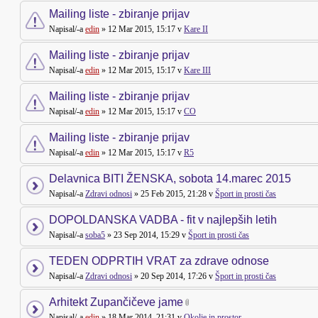
Mailing liste - zbiranje prijav
Napisal/-a
edin
» 12 Mar 2015, 15:17 v
Kare II
Mailing liste - zbiranje prijav
Napisal/-a
edin
» 12 Mar 2015, 15:17 v
Kare III
Mailing liste - zbiranje prijav
Napisal/-a
edin
» 12 Mar 2015, 15:17 v
CO
Mailing liste - zbiranje prijav
Napisal/-a
edin
» 12 Mar 2015, 15:17 v
R5
Delavnica BITI ŽENSKA, sobota 14.marec 2015
Napisal/-a
Zdravi odnosi
» 25 Feb 2015, 21:28 v
Šport in prosti čas
DOPOLDANSKA VADBA - fit v najlepših letih
Napisal/-a
soba5
» 23 Sep 2014, 15:29 v
Šport in prosti čas
TEDEN ODPRTIH VRAT za zdrave odnose
Napisal/-a
Zdravi odnosi
» 20 Sep 2014, 17:26 v
Šport in prosti čas
Arhitekt Zupančičeve jame
Napisal/-a
edin
» 18 Mar 2014, 21:31 v
Okolje in prostor