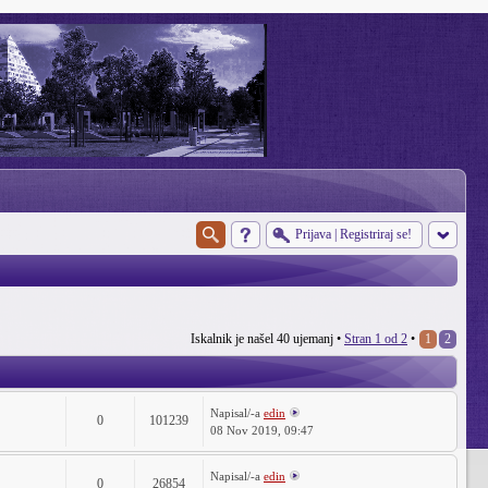
Prijava
|
Registriraj se!
Iskalnik je našel 40 ujemanj •
Stran
1
od
2
•
1
2
Napisal/-a
edin
0
101239
08 Nov 2019, 09:47
Napisal/-a
edin
0
26854