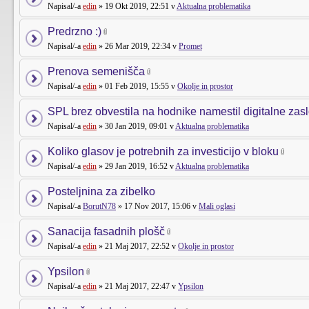
Napisal/-a
edin
» 19 Okt 2019, 22:51 v
Aktualna problematika
Predrzno :)
Napisal/-a
edin
» 26 Mar 2019, 22:34 v
Promet
Prenova semenišča
Napisal/-a
edin
» 01 Feb 2019, 15:55 v
Okolje in prostor
SPL brez obvestila na hodnike namestil digitalne zas
Napisal/-a
edin
» 30 Jan 2019, 09:01 v
Aktualna problematika
Koliko glasov je potrebnih za investicijo v bloku
Napisal/-a
edin
» 29 Jan 2019, 16:52 v
Aktualna problematika
Posteljnina za zibelko
Napisal/-a
BorutN78
» 17 Nov 2017, 15:06 v
Mali oglasi
Sanacija fasadnih plošč
Napisal/-a
edin
» 21 Maj 2017, 22:52 v
Okolje in prostor
Ypsilon
Napisal/-a
edin
» 21 Maj 2017, 22:47 v
Ypsilon