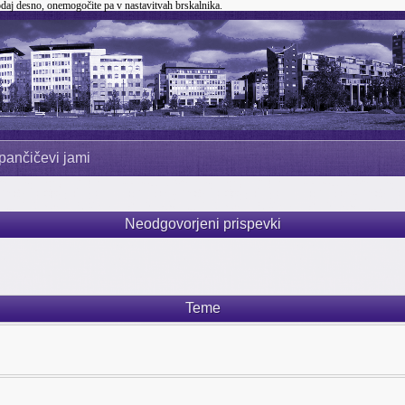
odaj desno, onemogočite pa v nastavitvah brskalnika.
pančičevi jami
Neodgovorjeni prispevki
Teme