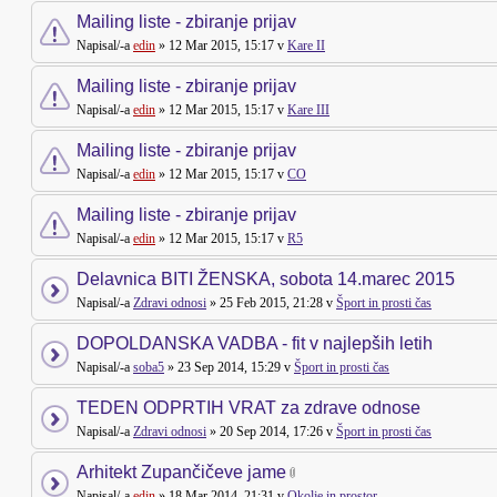
Mailing liste - zbiranje prijav
Napisal/-a
edin
» 12 Mar 2015, 15:17 v
Kare II
Mailing liste - zbiranje prijav
Napisal/-a
edin
» 12 Mar 2015, 15:17 v
Kare III
Mailing liste - zbiranje prijav
Napisal/-a
edin
» 12 Mar 2015, 15:17 v
CO
Mailing liste - zbiranje prijav
Napisal/-a
edin
» 12 Mar 2015, 15:17 v
R5
Delavnica BITI ŽENSKA, sobota 14.marec 2015
Napisal/-a
Zdravi odnosi
» 25 Feb 2015, 21:28 v
Šport in prosti čas
DOPOLDANSKA VADBA - fit v najlepših letih
Napisal/-a
soba5
» 23 Sep 2014, 15:29 v
Šport in prosti čas
TEDEN ODPRTIH VRAT za zdrave odnose
Napisal/-a
Zdravi odnosi
» 20 Sep 2014, 17:26 v
Šport in prosti čas
Arhitekt Zupančičeve jame
Napisal/-a
edin
» 18 Mar 2014, 21:31 v
Okolje in prostor