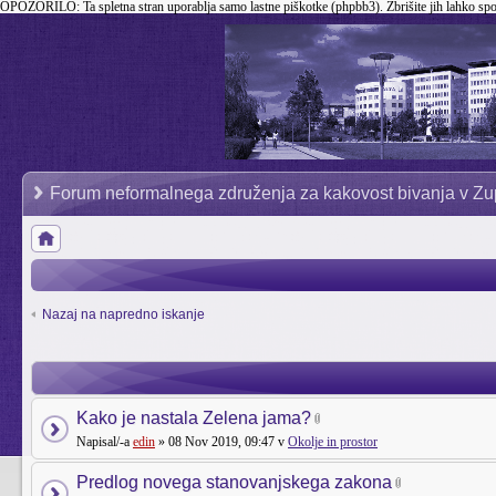
OPOZORILO:
Ta spletna stran uporablja samo lastne piškotke (phpbb3). Zbrišite jih lahko sp
Forum neformalnega združenja za kakovost bivanja v Zu
Nazaj na napredno iskanje
Kako je nastala Zelena jama?
Napisal/-a
edin
» 08 Nov 2019, 09:47 v
Okolje in prostor
Predlog novega stanovanjskega zakona