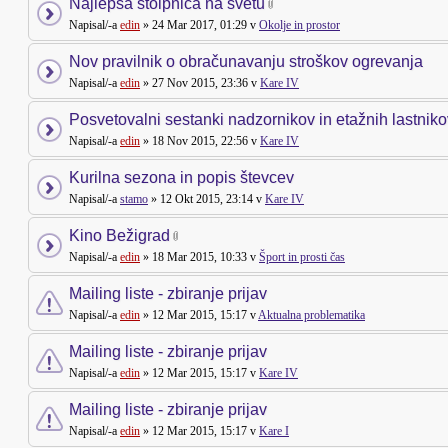
Najlepša stolpnica na svetu
Napisal/-a
edin
» 24 Mar 2017, 01:29 v
Okolje in prostor
Nov pravilnik o obračunavanju stroškov ogrevanja
Napisal/-a
edin
» 27 Nov 2015, 23:36 v
Kare IV
Posvetovalni sestanki nadzornikov in etažnih lastniko
Napisal/-a
edin
» 18 Nov 2015, 22:56 v
Kare IV
Kurilna sezona in popis števcev
Napisal/-a
stamo
» 12 Okt 2015, 23:14 v
Kare IV
Kino Bežigrad
Napisal/-a
edin
» 18 Mar 2015, 10:33 v
Šport in prosti čas
Mailing liste - zbiranje prijav
Napisal/-a
edin
» 12 Mar 2015, 15:17 v
Aktualna problematika
Mailing liste - zbiranje prijav
Napisal/-a
edin
» 12 Mar 2015, 15:17 v
Kare IV
Mailing liste - zbiranje prijav
Napisal/-a
edin
» 12 Mar 2015, 15:17 v
Kare I