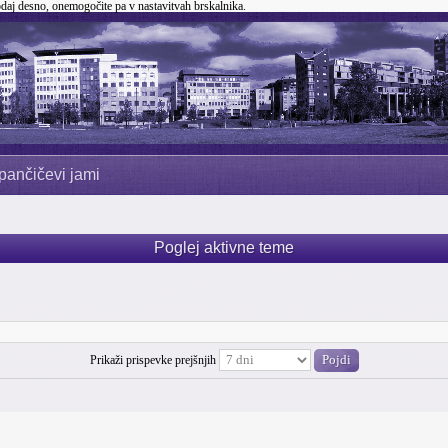
odaj desno, onemogočite pa v nastavitvah brskalnika.
pančičevi jami
Poglej aktivne teme
Prikaži prispevke prejšnjih