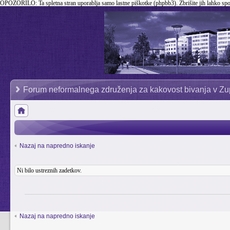
OPOZORILO:
Ta spletna stran uporablja samo lastne piškotke (phpbb3). Zbrišite jih lahko sp
Forum neformalnega združenja za kakovost bivanja v Zu
Nazaj na napredno iskanje
Ni bilo ustreznih zadetkov.
Nazaj na napredno iskanje