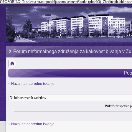
OPOZORILO:
Ta spletna stran uporablja samo lastne piškotke (phpbb3). Zbrišite jih lahko sp
Forum neformalnega združenja za kakovost bivanja v Zu
Pog
Nazaj na napredno iskanje
Ni bilo ustreznih zadetkov.
Prikaži prispevke p
Nazaj na napredno iskanje