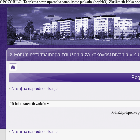
OPOZORILO:
Ta spletna stran uporablja samo lastne piškotke (phpbb3). Zbrišite jih lahko sp
Forum neformalnega združenja za kakovost bivanja v Zu
Pog
Nazaj na napredno iskanje
Ni bilo ustreznih zadetkov.
Prikaži prispevke p
Nazaj na napredno iskanje