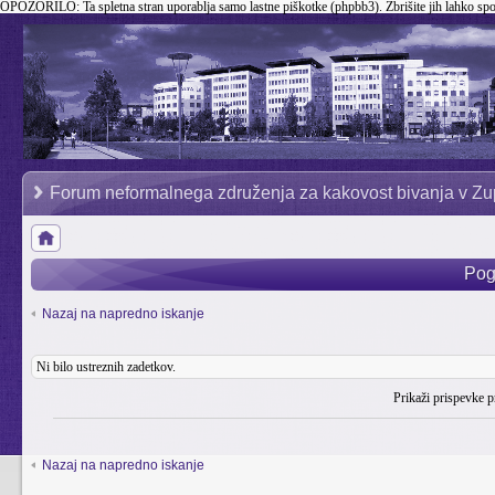
OPOZORILO:
Ta spletna stran uporablja samo lastne piškotke (phpbb3). Zbrišite jih lahko sp
Forum neformalnega združenja za kakovost bivanja v Zu
Pog
Nazaj na napredno iskanje
Ni bilo ustreznih zadetkov.
Prikaži prispevke p
Nazaj na napredno iskanje