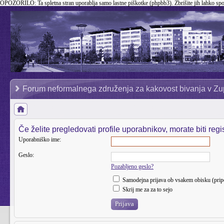
OPOZORILO:
Ta spletna stran uporablja samo lastne piškotke (phpbb3). Zbrišite jih lahko sp
Forum neformalnega združenja za kakovost bivanja v Zu
Če želite pregledovati profile uporabnikov, morate biti regist
Uporabniško ime:
Geslo:
Pozabljeno geslo?
Samodejna prijava ob vsakem obisku (pri
Skrij me za za to sejo