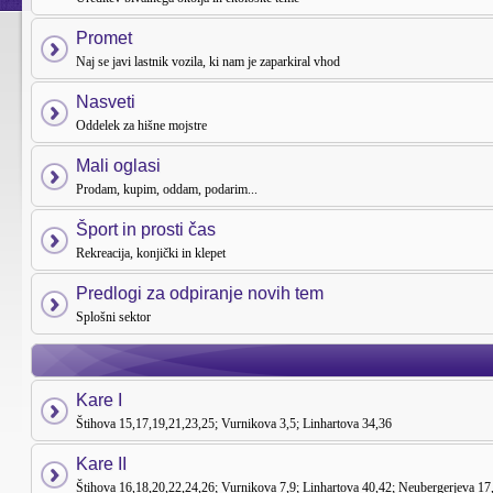
Promet
Naj se javi lastnik vozila, ki nam je zaparkiral vhod
Nasveti
Oddelek za hišne mojstre
Mali oglasi
Prodam, kupim, oddam, podarim...
Šport in prosti čas
Rekreacija, konjički in klepet
Predlogi za odpiranje novih tem
Splošni sektor
Kare I
Štihova 15,17,19,21,23,25; Vurnikova 3,5; Linhartova 34,36
Kare II
Štihova 16,18,20,22,24,26; Vurnikova 7,9; Linhartova 40,42; Neubergerjeva 17