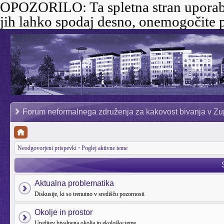
OPOZORILO:
Ta spletna stran uporab
jih lahko spodaj desno, onemogočite p
Forum neformalnega združenja za kakovost bivanja v Zu
Neodgovorjeni prispevki
•
Poglej aktivne teme
Aktualna problematika
Diskusije, ki so trenutno v središču pozornosti
Okolje in prostor
Ureditev bivalnega okolja in ekološke teme