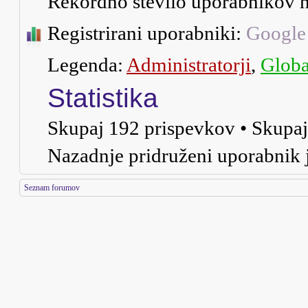
Rekordno število uporabnikov n
Registrirani uporabniki:
Google
Legenda:
Administratorji
,
Globa
Statistika
Skupaj
192
prispevkov • Skupa
Nazadnje pridruženi uporabnik 
Seznam forumov