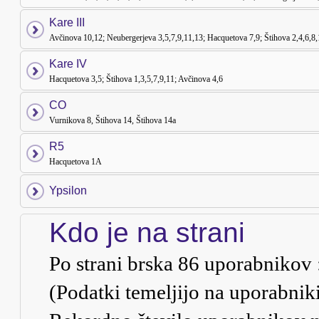
Kare III
Avčinova 10,12; Neubergerjeva 3,5,7,9,11,13; Hacquetova 7,9; Štihova 2,4,6,8
Kare IV
Hacquetova 3,5; Štihova 1,3,5,7,9,11; Avčinova 4,6
CO
Vurnikova 8, Štihova 14, Štihova 14a
R5
Hacquetova 1A
Ypsilon
Kdo je na strani
Po strani brska
86
uporabnikov ::
(Podatki temeljijo na uporabnik