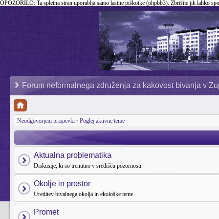
OPOZORILO:
Ta spletna stran uporablja samo lastne piškotke (phpbb3). Zbrišite jih lahko sp
Forum neformalnega združenja za kakovost bivanja v Zu
Neodgovorjeni prispevki
•
Poglej aktivne teme
Aktualna problematika
Diskusije, ki so trenutno v središču pozornosti
Okolje in prostor
Ureditev bivalnega okolja in ekološke teme
Promet