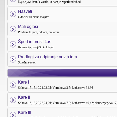
Naj se javi lastnik vozila, ki nam je zaparkiral vhod
Nasveti
Oddelek za hišne mojstre
Mali oglasi
Prodam, kupim, oddam, podarim...
Šport in prosti čas
Rekreacija, konjički in klepet
Predlogi za odpiranje novih tem
Splošni sektor
Kare I
Štihova 15,17,19,21,23,25; Vurnikova 3,5; Linhartova 34,36
Kare II
Štihova 16,18,20,22,24,26; Vurnikova 7,9; Linhartova 40,42; Neubergerjeva 17
Kare III