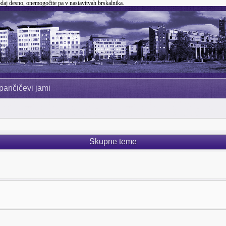
odaj desno, onemogočite pa v nastavitvah brskalnika.
pančičevi jami
Skupne teme