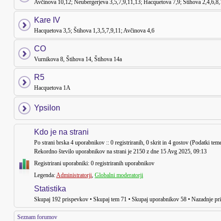
Avčinova 10,12; Neubergerjeva 3,5,7,9,11,13; Hacquetova 7,9; Štihova 2,4,6,8
Kare IV
Hacquetova 3,5; Štihova 1,3,5,7,9,11; Avčinova 4,6
CO
Vurnikova 8, Štihova 14, Štihova 14a
R5
Hacquetova 1A
Ypsilon
Kdo je na strani
Po strani brska
4
uporabnikov :: 0 registriranih, 0 skrit in 4 gostov (Podatki tem
Rekordno število uporabnikov na strani je
2150
z dne 15 Avg 2025, 09:13
Registrirani uporabniki: 0 registriranih uporabnikov
Legenda:
Administratorji
,
Globalni moderatorji
Statistika
Skupaj
192
prispevkov • Skupaj tem
71
• Skupaj uporabnikov
58
• Nazadnje pri
Seznam forumov