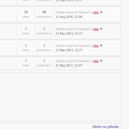
12 Mar 2015, 15:17
16
88
Zadnji prispevek
Napisal/-a
edin
teme
prispevkov
11 Avg 2016, 21:06
1
1
Zadnji prispevek
Napisal/-a
edin
teme
prispevkov
12 Mar 2015, 15:17
2
2
Zadnji prispevek
Napisal/-a
edin
teme
prispevkov
12 Mar 2015, 15:17
1
1
Zadnji prispevek
Napisal/-a
edin
teme
prispevkov
21 Maj 2017, 22:47
Izbriši vse piškotke