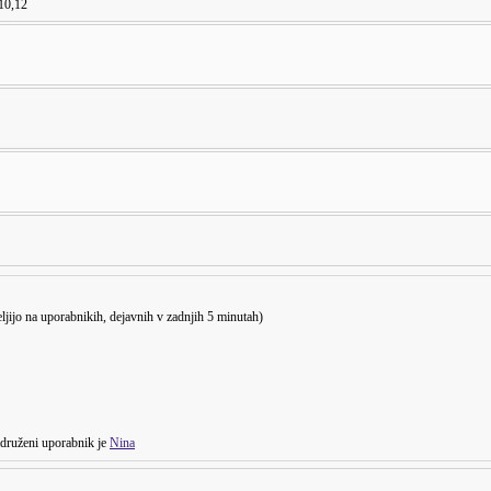
,10,12
eljijo na uporabnikih, dejavnih v zadnjih 5 minutah)
druženi uporabnik je
Nina