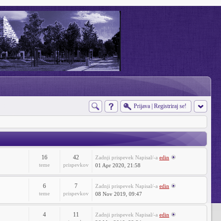
Prijava
|
Registriraj se!
16
42
Zadnji prispevek
Napisal/-a
edin
teme
prispevkov
01 Apr 2020, 21:58
6
7
Zadnji prispevek
Napisal/-a
edin
teme
prispevkov
08 Nov 2019, 09:47
4
11
Zadnji prispevek
Napisal/-a
edin