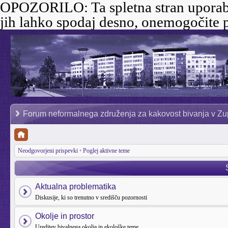
OPOZORILO:
Ta spletna stran uporab
jih lahko spodaj desno, onemogočite p
Forum neformalnega združenja za kakovost bivanja v Zu
Neodgovorjeni prispevki
•
Poglej aktivne teme
Aktualna problematika
Diskusije, ki so trenutno v središču pozornosti
Okolje in prostor
Ureditev bivalnega okolja in ekološke teme