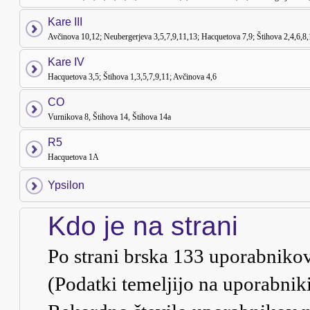
Kare III
Avčinova 10,12; Neubergerjeva 3,5,7,9,11,13; Hacquetova 7,9; Štihova 2,4,6,8
Kare IV
Hacquetova 3,5; Štihova 1,3,5,7,9,11; Avčinova 4,6
CO
Vurnikova 8, Štihova 14, Štihova 14a
R5
Hacquetova 1A
Ypsilon
Kdo je na strani
Po strani brska
133
uporabnikov :
(Podatki temeljijo na uporabnik