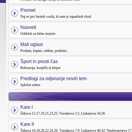
Promet
Naj se javi lastnik vozila, ki nam je zaparkiral vhod
Nasveti
Oddelek za hišne mojstre
Mali oglasi
Prodam, kupim, oddam, podarim...
Šport in prosti čas
Rekreacija, konjički in klepet
Predlogi za odpiranje novih tem
Splošni sektor
Kare I
Štihova 15,17,19,21,23,25; Vurnikova 3,5; Linhartova 34,36
Kare II
Štihova 16,18,20,22,24,26; Vurnikova 7,9; Linhartova 40,42; Neubergerjeva 17