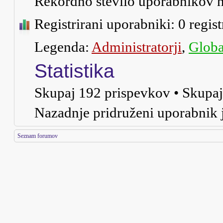
Rekordno število uporabnikov n
Registrirani uporabniki: 0 regis
Legenda:
Administratorji
,
Globa
Statistika
Skupaj
192
prispevkov • Skupa
Nazadnje pridruženi uporabnik 
Seznam forumov