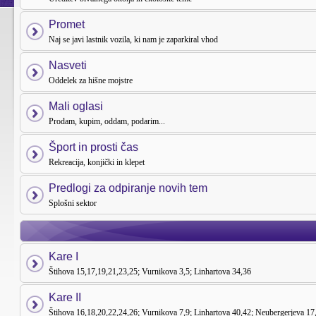
Promet
Naj se javi lastnik vozila, ki nam je zaparkiral vhod
Nasveti
Oddelek za hišne mojstre
Mali oglasi
Prodam, kupim, oddam, podarim...
Šport in prosti čas
Rekreacija, konjički in klepet
Predlogi za odpiranje novih tem
Splošni sektor
Kare I
Štihova 15,17,19,21,23,25; Vurnikova 3,5; Linhartova 34,36
Kare II
Štihova 16,18,20,22,24,26; Vurnikova 7,9; Linhartova 40,42; Neubergerjeva 17