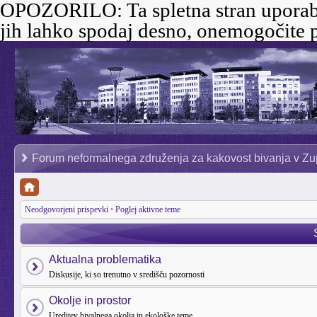
OPOZORILO:
Ta spletna stran uporab
jih lahko spodaj desno, onemogočite p
Forum neformalnega združenja za kakovost bivanja v Zu
Neodgovorjeni prispevki
•
Poglej aktivne teme
Aktualna problematika
Diskusije, ki so trenutno v središču pozornosti
Okolje in prostor
Ureditev bivalnega okolja in ekološke teme