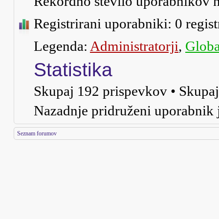
Rekordno število uporabnikov n
Registrirani uporabniki: 0 regis
Legenda:
Administratorji
,
Globa
Statistika
Skupaj
192
prispevkov • Skupa
Nazadnje pridruženi uporabnik 
Seznam forumov