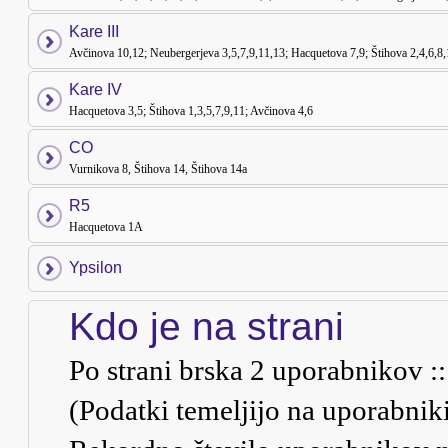
Kare III
Avčinova 10,12; Neubergerjeva 3,5,7,9,11,13; Hacquetova 7,9; Štihova 2,4,6,8
Kare IV
Hacquetova 3,5; Štihova 1,3,5,7,9,11; Avčinova 4,6
CO
Vurnikova 8, Štihova 14, Štihova 14a
R5
Hacquetova 1A
Ypsilon
Kdo je na strani
Po strani brska
2
uporabnikov :: 0
(Podatki temeljijo na uporabnik