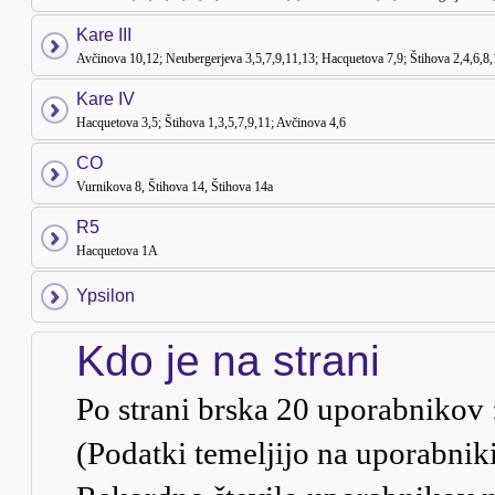
Kare III
Avčinova 10,12; Neubergerjeva 3,5,7,9,11,13; Hacquetova 7,9; Štihova 2,4,6,8
Kare IV
Hacquetova 3,5; Štihova 1,3,5,7,9,11; Avčinova 4,6
CO
Vurnikova 8, Štihova 14, Štihova 14a
R5
Hacquetova 1A
Ypsilon
Kdo je na strani
Po strani brska
20
uporabnikov ::
(Podatki temeljijo na uporabnik