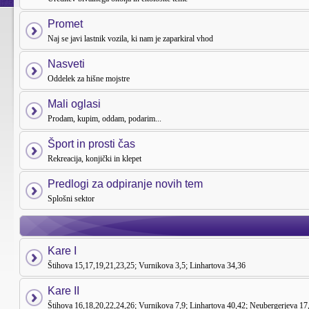
Promet
Naj se javi lastnik vozila, ki nam je zaparkiral vhod
Nasveti
Oddelek za hišne mojstre
Mali oglasi
Prodam, kupim, oddam, podarim...
Šport in prosti čas
Rekreacija, konjički in klepet
Predlogi za odpiranje novih tem
Splošni sektor
Kare I
Štihova 15,17,19,21,23,25; Vurnikova 3,5; Linhartova 34,36
Kare II
Štihova 16,18,20,22,24,26; Vurnikova 7,9; Linhartova 40,42; Neubergerjeva 17