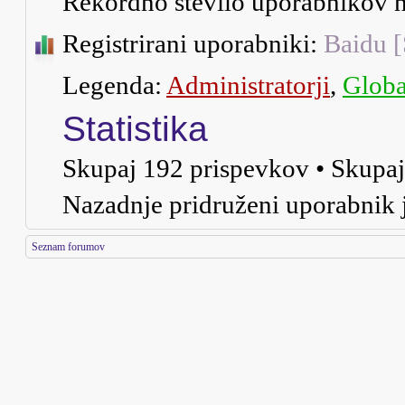
Rekordno število uporabnikov n
Registrirani uporabniki:
Baidu [
Legenda:
Administratorji
,
Globa
Statistika
Skupaj
192
prispevkov • Skupa
Nazadnje pridruženi uporabnik 
Seznam forumov