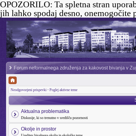
OPOZORILO:
Ta spletna stran uporab
jih lahko spodaj desno, onemogočite p
Forum neformalnega združenja za kakovost bivanja v Zu
Neodgovorjeni prispevki
•
Poglej aktivne teme
Aktualna problematika
Diskusije, ki so trenutno v središču pozornosti
Okolje in prostor
Ureditev bivalnega okolja in ekološke teme