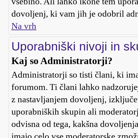
vsebino. Ali lahko ikone tem uporab
dovoljenj, ki vam jih je odobril ad
Na vrh
Uporabniški nivoji in s
Kaj so Administratorji?
Administratorji so tisti člani, ki 
forumom. Ti člani lahko nadzoruje
z nastavljanjem dovoljenj, izklju
uporabniških skupin ali moderatorje
odvisna od tega, kakšna dovoljenja
imajo celo vse moderatorske zmožn