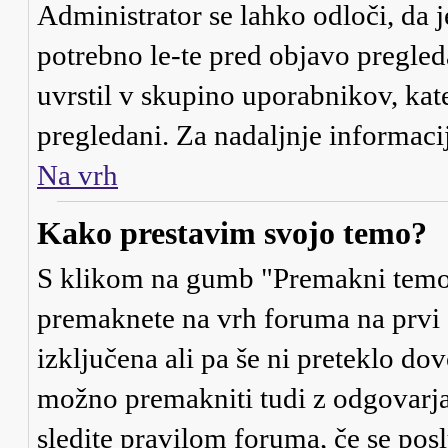
Administrator se lahko odloči, da j
potrebno le-te pred objavo pregleda
uvrstil v skupino uporabnikov, kat
pregledani. Za nadaljnje informaci
Na vrh
Kako prestavim svojo temo?
S klikom na gumb "Premakni temo"
premaknete na vrh foruma na prvi s
izključena ali pa še ni preteklo d
možno premakniti tudi z odgovarja
sledite pravilom foruma, če se posl