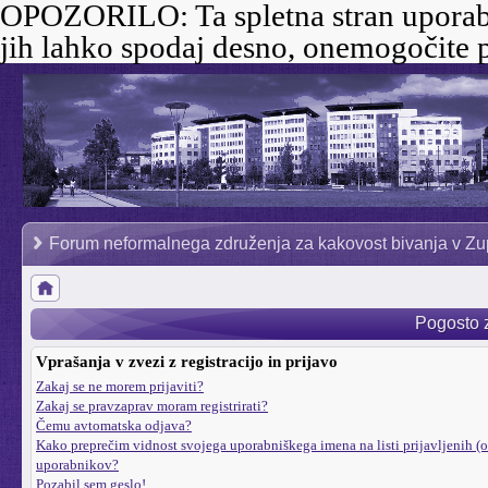
OPOZORILO:
Ta spletna stran uporab
jih lahko spodaj desno, onemogočite p
Forum neformalnega združenja za kakovost bivanja v Zu
Pogosto 
Vprašanja v zvezi z registracijo in prijavo
Zakaj se ne morem prijaviti?
Zakaj se pravzaprav moram registrirati?
Čemu avtomatska odjava?
Kako preprečim vidnost svojega uporabniškega imena na listi prijavljenih (o
uporabnikov?
Pozabil sem geslo!