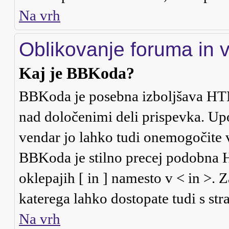
Na vrh
Oblikovanje foruma in 
Kaj je BBKoda?
BBKoda je posebna izboljšava HTM
nad določenimi deli prispevka. U
vendar jo lahko tudi onemogočite 
BBKoda je stilno precej podobna HT
oklepajih [ in ] namesto v < in >. 
katerega lahko dostopate tudi s stra
Na vrh