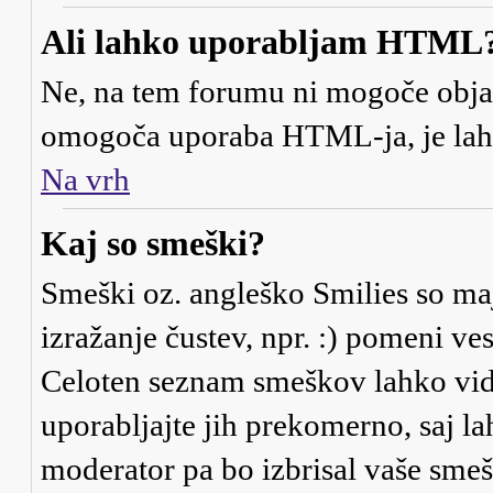
Ali lahko uporabljam HTML
Ne, na tem forumu ni mogoče objav
omogoča uporaba HTML-ja, je la
Na vrh
Kaj so smeški?
Smeški oz. angleško Smilies so maj
izražanje čustev, npr. :) pomeni ve
Celoten seznam smeškov lahko vidi
uporabljajte jih prekomerno, saj la
moderator pa bo izbrisal vaše smeš