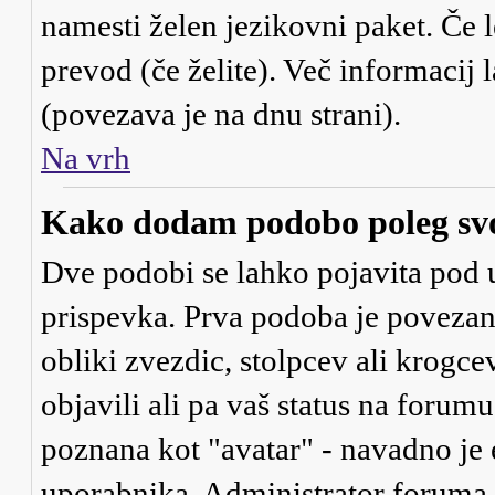
namesti želen jezikovni paket. Če l
prevod (če želite). Več informacij 
(povezava je na dnu strani).
Na vrh
Kako dodam podobo poleg sv
Dve podobi se lahko pojavita po
prispevka. Prva podoba je povezan
obliki zvezdic, stolpcev ali krogce
objavili ali pa vaš status na forum
poznana kot "avatar" - navadno je
uporabnika. Administrator foruma je