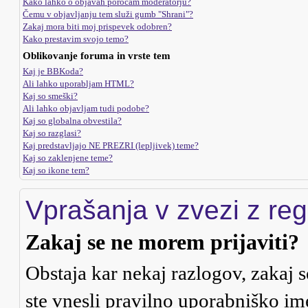
Kako lahko o objavah poročam moderatorju?
Čemu v objavljanju tem služi gumb "Shrani"?
Zakaj mora biti moj prispevek odobren?
Kako prestavim svojo temo?
Oblikovanje foruma in vrste tem
Kaj je BBKoda?
Ali lahko uporabljam HTML?
Kaj so smeški?
Ali lahko objavljam tudi podobe?
Kaj so globalna obvestila?
Kaj so razglasi?
Kaj predstavljajo NE PREZRI (lepljivek) teme?
Kaj so zaklenjene teme?
Kaj so ikone tem?
Vprašanja v zvezi z regi
Zakaj se ne morem prijaviti?
Obstaja kar nekaj razlogov, zakaj s
ste vnesli pravilno uporabniško ime