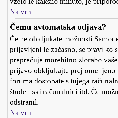
vzelo le kakšno minuto, je priporočl
Na vrh
Čemu avtomatska odjava?
Če ne obkljukate možnosti
Samode
prijavljeni le začasno, se pravi ko
preprečuje morebitno zlorabo vašega
prijavo obkljukajte prej omenjeno
foruma dostopate s tujega računalni
študentski računalnici itd. Če možno
odstranil.
Na vrh