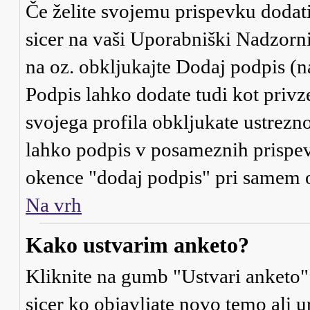
Če želite svojemu prispevku dodati 
sicer na vaši Uporabniški Nadzorni 
na oz. obkljukajte
Dodaj podpis
(n
Podpis lahko dodate tudi kot privze
svojega profila obkljukate ustrezno
lahko podpis v posameznih prispevk
okence "dodaj podpis" pri samem o
Na vrh
Kako ustvarim anketo?
Kliknite na gumb "Ustvari anketo"
sicer ko objavljate novo temo ali 