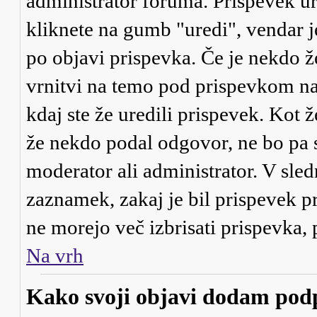
administrator foruma. Prispevek ur
kliknete na gumb "uredi", vendar j
po objavi prispevka. Če je nekdo ž
vrnitvi na temo pod prispevkom našl
kdaj ste že uredili prispevek. Kot ž
že nekdo podal odgovor, ne bo pa s
moderator ali administrator. V sle
zaznamek, zakaj je bil prispevek pr
ne morejo več izbrisati prispevka,
Na vrh
Kako svoji objavi dodam pod