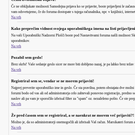
Če ne obkljukate možnosti
Samodejna prijava
ko se prijavite, boste prijavljeni le zača
vam odsvetujemo, če do foruma dostopate s tujega računalnika, npr. v knjižnici, internetn
Na vrh
Kako preprečim vidnost svojega uporabniškega imena na listi prijavljen
Na vaši Uporabniški Nadzorni Plošči boste pod Nastavitvami foruma našli možnost
Sk
uporabnikov.
Na vrh
Pozabil sem geslo!
Brez skrbi! Vaše sedanje geslo sicer ne more biti dobljeno nazaj, je pa lahko brez težav 
Na vrh
Registriral sem se, vendar se ne morem prijaviti!
Najprej preverite uporabniško ime in geslo. Če sta pravilna, potem obstajata dve možni 
forumi bodo od vas ali od administratorja celo zahtevali ponovno registracijo, predno se 
naslov ali pa vam je sporočilo izbrisal filter za "spam" oz. nezaželeno pošto. Če ste prepr
Na vrh
Že pred časom sem se registriral, a se naenkrat ne morem več prijaviti?!
Možno je, da so administratorji onemogočili ali izbrisali Vaš račun. Marsikateri forum av
Na vrh