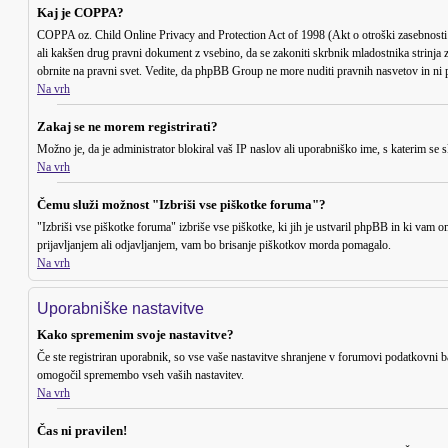
Kaj je COPPA?
COPPA oz. Child Online Privacy and Protection Act of 1998 (Akt o otroški zasebnosti in 
ali kakšen drug pravni dokument z vsebino, da se zakoniti skrbnik mladostnika strinja z o
obrnite na pravni svet. Vedite, da phpBB Group ne more nuditi pravnih nasvetov in ni pr
Na vrh
Zakaj se ne morem registrirati?
Možno je, da je administrator blokiral vaš IP naslov ali uporabniško ime, s katerim se sk
Na vrh
Čemu služi možnost "Izbriši vse piškotke foruma"?
"Izbriši vse piškotke foruma" izbriše vse piškotke, ki jih je ustvaril phpBB in ki vam 
prijavljanjem ali odjavljanjem, vam bo brisanje piškotkov morda pomagalo.
Na vrh
Uporabniške nastavitve
Kako spremenim svoje nastavitve?
Če ste registriran uporabnik, so vse vaše nastavitve shranjene v forumovi podatkovni b
omogočil spremembo vseh vaših nastavitev.
Na vrh
Čas ni pravilen!