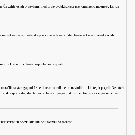
a. Če želite ostati prijavljeni, med prijavo obkljukajte prej omenjeno možnost, kar pa
administratorjem, moderatorjem in seveda vam. Šteti boste kot eden izmed skritih
om in v kratkem se boste zopet lahko prijavili.
čili za starega pod 13 let, boste morali slediti navodilom, ki ste jih prejeli. Nekateri
ktronsko sporočilo, sledite navodilom, če pa ga niste, ste najbrž vnesli napačni e-mail
gistrirati in poizkusite biti bolj aktivni na forumu.