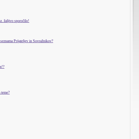
. žaljivo sporočilo!
seznama Prijateljev in Sovražnikov?
an!?
a teme?