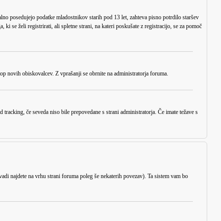
alno posedujejo podatke mladostnikov starih pod 13 let, zahteva pisno potrdilo staršev
 se želi registrirati, ali spletne strani, na kateri poskušate z registracijo, se za pomoč
stop novih obiskovalcev. Z vprašanji se obrnite na administratorja foruma.
 tracking, če seveda niso bile prepovedane s strani administratorja. Če imate težave s
vadi najdete na vrhu strani foruma poleg še nekaterih povezav). Ta sistem vam bo