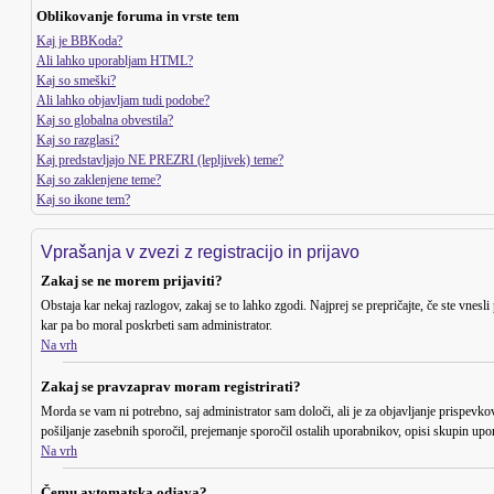
Oblikovanje foruma in vrste tem
Kaj je BBKoda?
Ali lahko uporabljam HTML?
Kaj so smeški?
Ali lahko objavljam tudi podobe?
Kaj so globalna obvestila?
Kaj so razglasi?
Kaj predstavljajo NE PREZRI (lepljivek) teme?
Kaj so zaklenjene teme?
Kaj so ikone tem?
Vprašanja v zvezi z registracijo in prijavo
Zakaj se ne morem prijaviti?
Obstaja kar nekaj razlogov, zakaj se to lahko zgodi. Najprej se prepričajte, če ste vnesli
kar pa bo moral poskrbeti sam administrator.
Na vrh
Zakaj se pravzaprav moram registrirati?
Morda se vam ni potrebno, saj administrator sam določi, ali je za objavljanje prispevko
pošiljanje zasebnih sporočil, prejemanje sporočil ostalih uporabnikov, opisi skupin upor
Na vrh
Čemu avtomatska odjava?