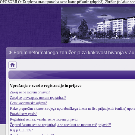
OPOZORILO:
Ta spletna stran uporablja samo lastne piškotke (phpbb3). Zbrišite jih lahko sp
Forum neformalnega združenja za kakovost bivanja v Zu
Vprašanja v zvezi z registracijo in prijavo
Zakaj se ne morem prijaviti?
Zakaj se pravzaprav moram registrirati?
Čemu avtomatska odjava?
Kako preprečim vidnost svojega uporabniškega imena na listi prijavljenih (online) upo
Pozabil sem geslo!
Registriral sem se, vendar se ne morem prijaviti!
Že pred časom sem se registriral, a se naenkrat ne morem več prijaviti?!
Kaj je COPPA?