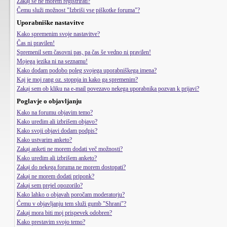
Zakaj se ne morem registrirati?
Čemu služi možnost "Izbriši vse piškotke foruma"?
Uporabniške nastavitve
Kako spremenim svoje nastavitve?
Čas ni pravilen!
Spremenil sem časovni pas, pa čas še vedno ni pravilen!
Mojega jezika ni na seznamu!
Kako dodam podobo poleg svojega uporabniškega imena?
Kaj je moj rang oz. stopnja in kako ga spremenim?
Zakaj sem ob kliku na e-mail povezavo nekega uporabnika pozvan k prijavi?
Poglavje o objavljanju
Kako na forumu objavim temo?
Kako uredim ali izbrišem objavo?
Kako svoji objavi dodam podpis?
Kako ustvarim anketo?
Zakaj anketi ne morem dodati več možnosti?
Kako uredim ali izbrišem anketo?
Zakaj do nekega foruma ne morem dostopati?
Zakaj ne morem dodati priponk?
Zakaj sem prejel opozorilo?
Kako lahko o objavah poročam moderatorju?
Čemu v objavljanju tem služi gumb "Shrani"?
Zakaj mora biti moj prispevek odobren?
Kako prestavim svojo temo?