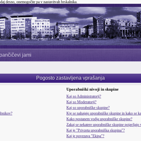
odaj desno, onemogočite pa v nastavitvah brskalnika.
pančičevi jami
Pogosto zastavljena vprašanja
Uporabniški nivoji in skupine
Kaj so Administratorji?
Kaj so Moderatorji?
Kaj so uporabniške skupine?
rabnikov?
Kje se nahajajo uporabniške skupine in kako se kak
Kako postanem vodja uporabniške skupine?
Zakaj se nekatere uporabniške skupine pojavljajo 
Kaj je "Privzeta uporabniška skupina"?
Kaj je povezava "Ekipa"?