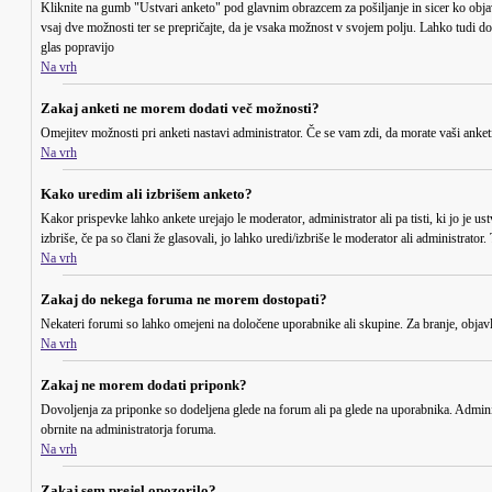
Kliknite na gumb "Ustvari anketo" pod glavnim obrazcem za pošiljanje in sicer ko objav
vsaj dve možnosti ter se prepričajte, da je vsaka možnost v svojem polju. Lahko tudi 
glas popravijo
Na vrh
Zakaj anketi ne morem dodati več možnosti?
Omejitev možnosti pri anketi nastavi administrator. Če se vam zdi, da morate vaši anket
Na vrh
Kako uredim ali izbrišem anketo?
Kakor prispevke lahko ankete urejajo le moderator, administrator ali pa tisti, ki jo je us
izbriše, če pa so člani že glasovali, jo lahko uredi/izbriše le moderator ali administrato
Na vrh
Zakaj do nekega foruma ne morem dostopati?
Nekateri forumi so lahko omejeni na določene uporabnike ali skupine. Za branje, objav
Na vrh
Zakaj ne morem dodati priponk?
Dovoljenja za priponke so dodeljena glede na forum ali pa glede na uporabnika. Admini
obrnite na administratorja foruma.
Na vrh
Zakaj sem prejel opozorilo?