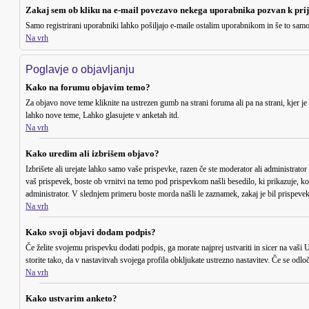
Zakaj sem ob kliku na e-mail povezavo nekega uporabnika pozvan k pri
Samo registrirani uporabniki lahko pošiljajo e-maile ostalim uporabnikom in še to sam
Na vrh
Poglavje o objavljanju
Kako na forumu objavim temo?
Za objavo nove teme kliknite na ustrezen gumb na strani foruma ali pa na strani, kjer j
lahko nove teme, Lahko glasujete v anketah itd.
Na vrh
Kako uredim ali izbrišem objavo?
Izbrišete ali urejate lahko samo vaše prispevke, razen če ste moderator ali administrato
vaš prispevek, boste ob vrnitvi na temo pod prispevkom našli besedilo, ki prikazuje, koli
administrator. V slednjem primeru boste morda našli le zaznamek, zakaj je bil prispevek
Na vrh
Kako svoji objavi dodam podpis?
Če želite svojemu prispevku dodati podpis, ga morate najprej ustvariti in sicer na vaši
storite tako, da v nastavitvah svojega profila obkljukate ustrezno nastavitev. Če se od
Na vrh
Kako ustvarim anketo?