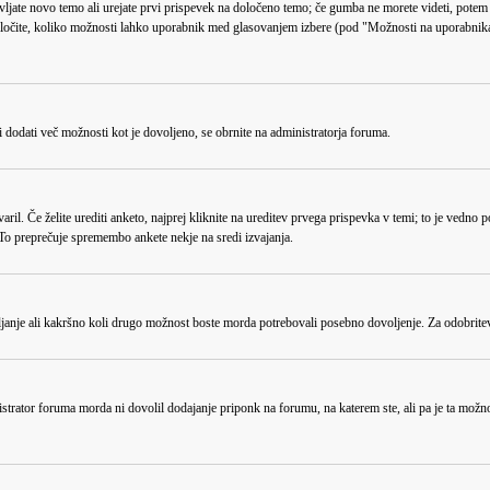
ljate novo temo ali urejate prvi prispevek na določeno temo; če gumba ne morete videti, potem 
določite, koliko možnosti lahko uporabnik med glasovanjem izbere (pod "Možnosti na uporabnika
i dodati več možnosti kot je dovoljeno, se obrnite na administratorja foruma.
tvaril. Če želite urediti anketo, najprej kliknite na ureditev prvega prispevka v temi; to je vedn
r. To preprečuje spremembo ankete nekje na sredi izvajanja.
ljanje ali kakršno koli drugo možnost boste morda potrebovali posebno dovoljenje. Za odobritev
strator foruma morda ni dovolil dodajanje priponk na forumu, na katerem ste, ali pa je ta možn