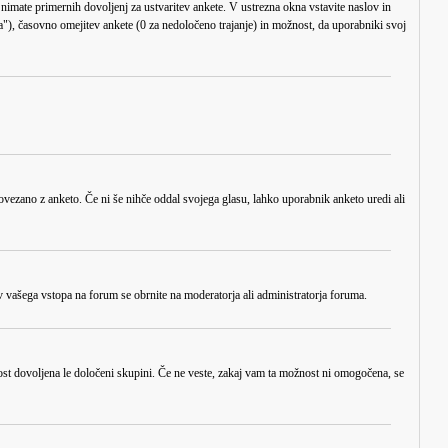
nimate primernih dovoljenj za ustvaritev ankete. V ustrezna okna vstavite naslov in
"), časovno omejitev ankete (0 za nedoločeno trajanje) in možnost, da uporabniki svoj
o povezano z anketo. Če ni še nihče oddal svojega glasu, lahko uporabnik anketo uredi ali
 vašega vstopa na forum se obrnite na moderatorja ali administratorja foruma.
ost dovoljena le določeni skupini. Če ne veste, zakaj vam ta možnost ni omogočena, se