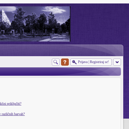
Prijava
|
Registriraj se!
šni priključiti?
v različnih barvah?