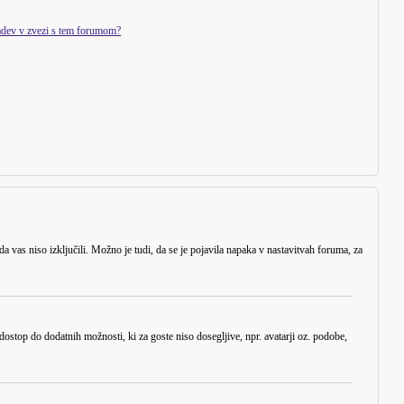
zadev v zvezi s tem forumom?
 da vas niso izključili. Možno je tudi, da se je pojavila napaka v nastavitvah foruma, za
dostop do dodatnih možnosti, ki za goste niso dosegljive, npr. avatarji oz. podobe,