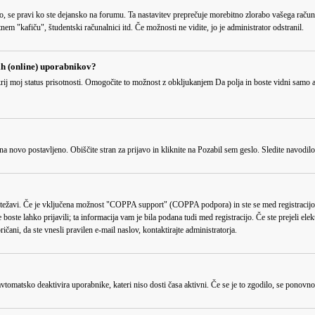
sno, se pravi ko ste dejansko na forumu. Ta nastavitev preprečuje morebitno zlorabo vašega račun
em "kafiču", študentski računalnici itd. Če možnosti ne vidite, jo je administrator odstranil.
ih (online) uporabnikov?
rij moj status prisotnosti
. Omogočite to možnost z obkljukanjem
Da
polja in boste vidni samo 
na novo postavljeno. Obiščite stran za prijavo in kliknite na
Pozabil sem geslo
. Sledite navodil
težavi. Če je vključena možnost "COPPA support" (COPPA podpora) in ste se med registracijo ozna
boste lahko prijavili; ta informacija vam je bila podana tudi med registracijo. Če ste prejeli ele
ičani, da ste vnesli pravilen e-mail naslov, kontaktirajte administratorja.
tomatsko deaktivira uporabnike, kateri niso dosti časa aktivni. Če se je to zgodilo, se ponovno re