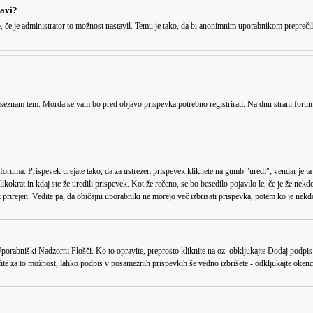
javi?
o, če je administrator to možnost nastavil. Temu je tako, da bi anonimnim uporabnikom prepreči
e seznam tem. Morda se vam bo pred objavo prispevka potrebno registrirati. Na dnu strani foruma
r foruma. Prispevek urejate tako, da za ustrezen prispevek kliknete na gumb "uredi", vendar je 
kokrat in kdaj ste že uredili prispevek. Kot že rečeno, se bo besedilo pojavilo le, če je že nekd
 prirejen. Vedite pa, da običajni uporabniki ne morejo več izbrisati prispevka, potem ko je nekd
 Uporabniški Nadzorni Plošči. Ko to opravite, preprosto kliknite na oz. obkljukajte
Dodaj podpis
ločite za to možnost, lahko podpis v posameznih prispevkih še vedno izbrišete - odkljukajte oke