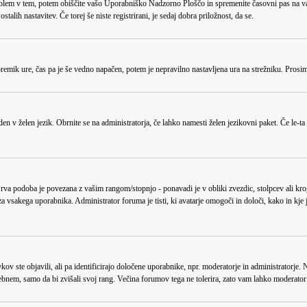
roblem v tem, potem obiščite vašo Uporabniško Nadzorno Ploščo in spremenite časovni pas na v
alih nastavitev. Če torej še niste registrirani, je sedaj dobra priložnost, da se.
i premik ure, čas pa je še vedno napačen, potem je nepravilno nastavljena ura na strežniku. Prosi
den v želen jezik. Obrnite se na administratorja, če lahko namesti želen jezikovni paket. Če le-ta
podoba je povezana z vašim rangom/stopnjo - ponavadi je v obliki zvezdic, stolpcev ali krogce
 vsakega uporabnika. Administrator foruma je tisti, ki avatarje omogoči in določi, kako in kje j
ov ste objavili, ali pa identificirajo določene uporabnike, npr. moderatorje in administratorje.
rebnem, samo da bi zvišali svoj rang. Večina forumov tega ne tolerira, zato vam lahko moderator 