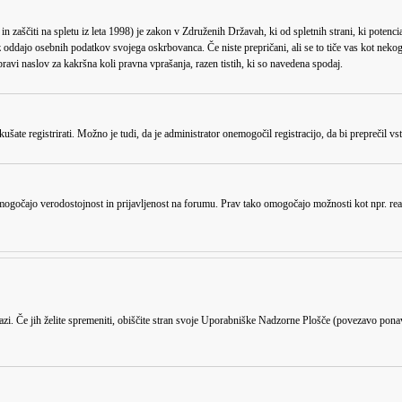
zaščiti na spletu iz leta 1998) je zakon v Združenih Državah, ki od spletnih strani, ki potenci
ddajo osebnih podatkov svojega oskrbovanca. Če niste prepričani, ali se to tiče vas kot nekoga, ki
avi naslov za kakršna koli pravna vprašanja, razen tistih, ki so navedena spodaj.
ušate registrirati. Možno je tudi, da je administrator onemogočil registracijo, da bi preprečil v
omogočajo verodostojnost in prijavljenost na forumu. Prav tako omogočajo možnosti kot npr. read
azi. Če jih želite spremeniti, obiščite stran svoje Uporabniške Nadzorne Plošče (povezavo pona