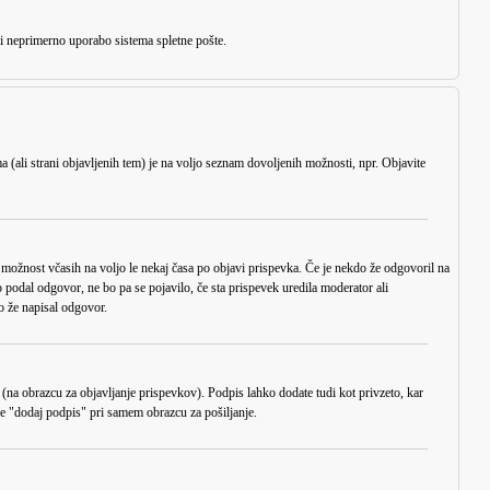
li neprimerno uporabo sistema spletne pošte.
 (ali strani objavljenih tem) je na voljo seznam dovoljenih možnosti, npr. Objavite
ta možnost včasih na voljo le nekaj časa po objavi prispevka. Če je nekdo že odgovoril na
o podal odgovor, ne bo pa se pojavilo, če sta prispevek uredila moderator ali
o že napisal odgovor.
(na obrazcu za objavljanje prispevkov). Podpis lahko dodate tudi kot privzeto, kar
nce "dodaj podpis" pri samem obrazcu za pošiljanje.