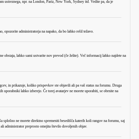
am ustreznega, npr. na London, Pariz, New York, Sydney itd. Vedite pa, da je
mo, opozorite administratorja na napako, da bo lahko rešil težavo.
 ne obstaja, lahko sami ustvarite nov prevod (če želite). Več informacij lahko najdete na
v, in prikazuje, koliko prispevkov ste objavili ali pa vaš status na forumu. Druga
ih uporabniki lahko izberejo. Če torej avatarjev ne morete uporabiti, se obrnite na
 Na splošno ne morete direktno spremeniti besedišča katerih koli rangov na forumu, saj
ali administrator preprosto omejita število dovoljenih objav.