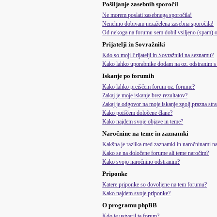
Pošiljanje zasebnih sporočil
Ne morem poslati zasebnega sporočila!
Nenehno dobivam nezaželena zasebna sporočila!
Od nekoga na forumu sem dobil vsiljeno (spam) oz
Prijatelji in Sovražniki
Kdo so moji Prijatelji in Sovražniki na seznamu?
Kako lahko uporabnike dodam na oz. odstranim s 
Iskanje po forumih
Kako lahko preiščem forum oz. forume?
Zakaj je moje iskanje brez rezultatov?
Zakaj je odgovor na moje iskanje zgolj prazna str
Kako poiščem določene člane?
Kako najdem svoje objave in teme?
Naročnine na teme in zaznamki
Kakšna je razlika med zaznamki in naročninami n
Kako se na določene forume ali teme naročim?
Kako svojo naročnino odstranim?
Priponke
Katere priponke so dovoljene na tem forumu?
Kako najdem svoje priponke?
O programu phpBB
Kdo je ustvaril ta forum?