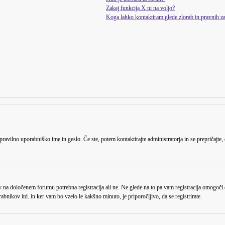
Zakaj funkcija X ni na voljo?
Koga lahko kontaktiram glede zlorab in pravnih 
 pravilno uporabniško ime in geslo. Če ste, potem kontaktirajte administratorja in se prepričajte,
v na določenem forumu potrebna registracija ali ne. Ne glede na to pa vam registracija omogoči 
abnikov itd. in ker vam bo vzelo le kakšno minuto, je priporočljivo, da se registrirate.