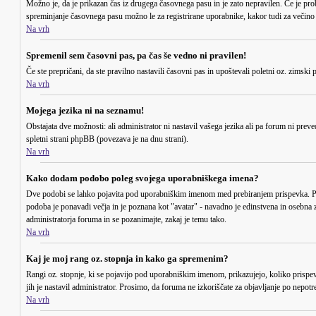
Možno je, da je prikazan čas iz drugega časovnega pasu in je zato nepravilen. Če je p
spreminjanje časovnega pasu možno le za registrirane uporabnike, kakor tudi za večino ost
Na vrh
Spremenil sem časovni pas, pa čas še vedno ni pravilen!
Če ste prepričani, da ste pravilno nastavili časovni pas in upoštevali poletni oz. zimsk
Na vrh
Mojega jezika ni na seznamu!
Obstajata dve možnosti: ali administrator ni nastavil vašega jezika ali pa forum ni preve
spletni strani phpBB (povezava je na dnu strani).
Na vrh
Kako dodam podobo poleg svojega uporabniškega imena?
Dve podobi se lahko pojavita pod uporabniškim imenom med prebiranjem prispevka. Prva 
podoba je ponavadi večja in je poznana kot "avatar" - navadno je edinstvena in osebna za
administratorja foruma in se pozanimajte, zakaj je temu tako.
Na vrh
Kaj je moj rang oz. stopnja in kako ga spremenim?
Rangi oz. stopnje, ki se pojavijo pod uporabniškim imenom, prikazujejo, koliko prispevk
jih je nastavil administrator. Prosimo, da foruma ne izkoriščate za objavljanje po nepot
Na vrh