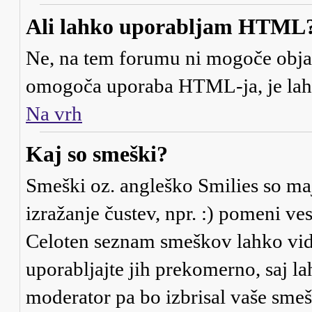
Ali lahko uporabljam HTML
Ne, na tem forumu ni mogoče objav
omogoča uporaba HTML-ja, je la
Na vrh
Kaj so smeški?
Smeški oz. angleško Smilies so maj
izražanje čustev, npr. :) pomeni ve
Celoten seznam smeškov lahko vidi
uporabljajte jih prekomerno, saj la
moderator pa bo izbrisal vaše smeš