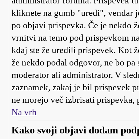
administrator foruma. Prispevek ur
kliknete na gumb "uredi", vendar j
po objavi prispevka. Če je nekdo ž
vrnitvi na temo pod prispevkom našl
kdaj ste že uredili prispevek. Kot ž
že nekdo podal odgovor, ne bo pa s
moderator ali administrator. V sle
zaznamek, zakaj je bil prispevek pr
ne morejo več izbrisati prispevka,
Na vrh
Kako svoji objavi dodam pod