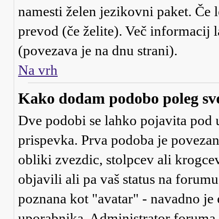
namesti želen jezikovni paket. Če l
prevod (če želite). Več informacij 
(povezava je na dnu strani).
Na vrh
Kako dodam podobo poleg sv
Dve podobi se lahko pojavita po
prispevka. Prva podoba je povezan
obliki zvezdic, stolpcev ali krogce
objavili ali pa vaš status na forum
poznana kot "avatar" - navadno je
uporabnika. Administrator foruma je