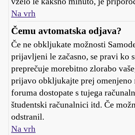
vzelo le kakšno minuto, je priporočl
Na vrh
Čemu avtomatska odjava?
Če ne obkljukate možnosti
Samode
prijavljeni le začasno, se pravi ko
preprečuje morebitno zlorabo vašega
prijavo obkljukajte prej omenjeno
foruma dostopate s tujega računalni
študentski računalnici itd. Če možno
odstranil.
Na vrh