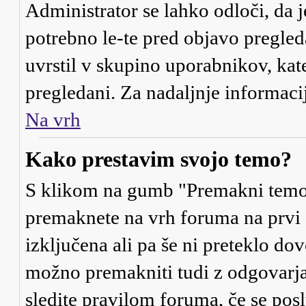
Administrator se lahko odloči, da j
potrebno le-te pred objavo pregleda
uvrstil v skupino uporabnikov, kat
pregledani. Za nadaljnje informaci
Na vrh
Kako prestavim svojo temo?
S klikom na gumb "Premakni temo"
premaknete na vrh foruma na prvi s
izključena ali pa še ni preteklo d
možno premakniti tudi z odgovarja
sledite pravilom foruma, če se posl