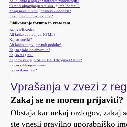
Kako lahko o objavah poročam moderatorju?
Čemu v objavljanju tem služi gumb "Shrani"?
Zakaj mora biti moj prispevek odobren?
Kako prestavim svojo temo?
Oblikovanje foruma in vrste tem
Kaj je BBKoda?
Ali lahko uporabljam HTML?
Kaj so smeški?
Ali lahko objavljam tudi podobe?
Kaj so globalna obvestila?
Kaj so razglasi?
Kaj predstavljajo NE PREZRI (lepljivek) teme?
Kaj so zaklenjene teme?
Kaj so ikone tem?
Vprašanja v zvezi z regi
Zakaj se ne morem prijaviti?
Obstaja kar nekaj razlogov, zakaj s
ste vnesli pravilno uporabniško ime