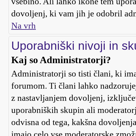
vsebino. Ali lahko ikone tem uporab
dovoljenj, ki vam jih je odobril ad
Na vrh
Uporabniški nivoji in s
Kaj so Administratorji?
Administratorji so tisti člani, ki 
forumom. Ti člani lahko nadzoruje
z nastavljanjem dovoljenj, izklju
uporabniških skupin ali moderatorje
odvisna od tega, kakšna dovoljenja
imajo celo vse moderatorske zmožn