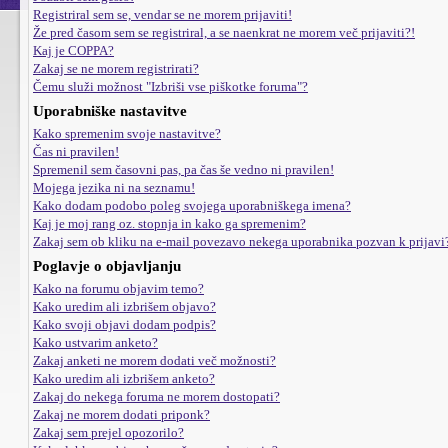
Registriral sem se, vendar se ne morem prijaviti!
Že pred časom sem se registriral, a se naenkrat ne morem več prijaviti?!
Kaj je COPPA?
Zakaj se ne morem registrirati?
Čemu služi možnost "Izbriši vse piškotke foruma"?
Uporabniške nastavitve
Kako spremenim svoje nastavitve?
Čas ni pravilen!
Spremenil sem časovni pas, pa čas še vedno ni pravilen!
Mojega jezika ni na seznamu!
Kako dodam podobo poleg svojega uporabniškega imena?
Kaj je moj rang oz. stopnja in kako ga spremenim?
Zakaj sem ob kliku na e-mail povezavo nekega uporabnika pozvan k prijavi
Poglavje o objavljanju
Kako na forumu objavim temo?
Kako uredim ali izbrišem objavo?
Kako svoji objavi dodam podpis?
Kako ustvarim anketo?
Zakaj anketi ne morem dodati več možnosti?
Kako uredim ali izbrišem anketo?
Zakaj do nekega foruma ne morem dostopati?
Zakaj ne morem dodati priponk?
Zakaj sem prejel opozorilo?