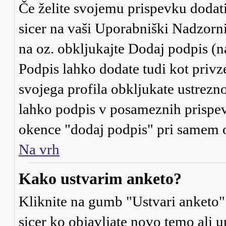
Če želite svojemu prispevku dodati 
sicer na vaši Uporabniški Nadzorni 
na oz. obkljukajte
Dodaj podpis
(n
Podpis lahko dodate tudi kot privze
svojega profila obkljukate ustrezno
lahko podpis v posameznih prispevk
okence "dodaj podpis" pri samem o
Na vrh
Kako ustvarim anketo?
Kliknite na gumb "Ustvari anketo"
sicer ko objavljate novo temo ali 