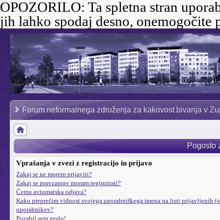
OPOZORILO:
Ta spletna stran uporab
jih lahko spodaj desno, onemogočite p
Forum neformalnega združenja za kakovost bivanja v Zu
Pogosto 
Vprašanja v zvezi z registracijo in prijavo
Zakaj se ne morem prijaviti?
Zakaj se pravzaprav moram registrirati?
Čemu avtomatska odjava?
Kako preprečim vidnost svojega uporabniškega imena na listi prijavljenih (o
uporabnikov?
Pozabil sem geslo!