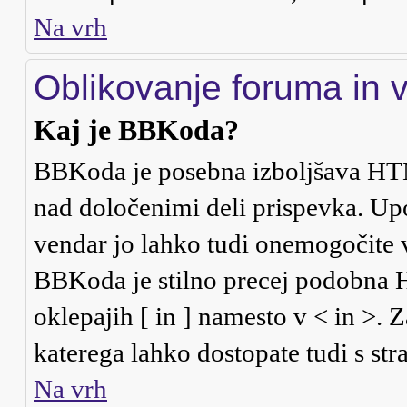
Na vrh
Oblikovanje foruma in 
Kaj je BBKoda?
BBKoda je posebna izboljšava HTM
nad določenimi deli prispevka. U
vendar jo lahko tudi onemogočite 
BBKoda je stilno precej podobna HT
oklepajih [ in ] namesto v < in >. 
katerega lahko dostopate tudi s stra
Na vrh