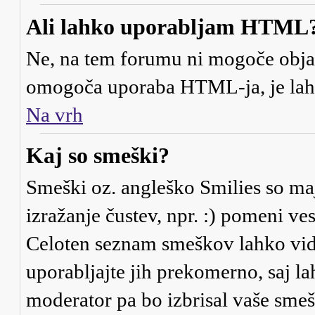
Ali lahko uporabljam HTML
Ne, na tem forumu ni mogoče objav
omogoča uporaba HTML-ja, je la
Na vrh
Kaj so smeški?
Smeški oz. angleško Smilies so maj
izražanje čustev, npr. :) pomeni ve
Celoten seznam smeškov lahko vidi
uporabljajte jih prekomerno, saj la
moderator pa bo izbrisal vaše smeš