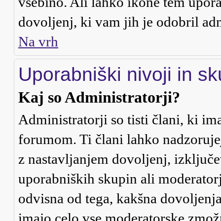
vsebino. Ali lahko ikone tem uporab
dovoljenj, ki vam jih je odobril ad
Na vrh
Uporabniški nivoji in s
Kaj so Administratorji?
Administratorji so tisti člani, ki 
forumom. Ti člani lahko nadzoruje
z nastavljanjem dovoljenj, izklju
uporabniških skupin ali moderatorje
odvisna od tega, kakšna dovoljenja
imajo celo vse moderatorske zmožn