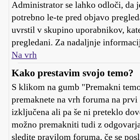
Administrator se lahko odloči, da j
potrebno le-te pred objavo pregleda
uvrstil v skupino uporabnikov, kat
pregledani. Za nadaljnje informaci
Na vrh
Kako prestavim svojo temo?
S klikom na gumb "Premakni temo"
premaknete na vrh foruma na prvi s
izključena ali pa še ni preteklo d
možno premakniti tudi z odgovarja
sledite pravilom foruma, če se posl