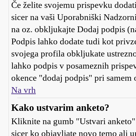
Če želite svojemu prispevku dodati 
sicer na vaši Uporabniški Nadzorni 
na oz. obkljukajte
Dodaj podpis
(n
Podpis lahko dodate tudi kot privze
svojega profila obkljukate ustrezno
lahko podpis v posameznih prispevk
okence "dodaj podpis" pri samem o
Na vrh
Kako ustvarim anketo?
Kliknite na gumb "Ustvari anketo"
sicer ko objavljate novo temo ali 