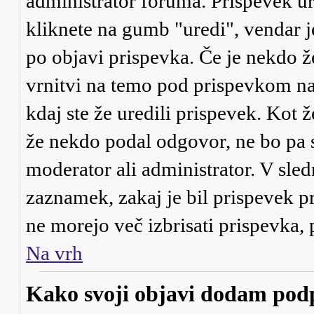
administrator foruma. Prispevek ur
kliknete na gumb "uredi", vendar j
po objavi prispevka. Če je nekdo ž
vrnitvi na temo pod prispevkom našl
kdaj ste že uredili prispevek. Kot ž
že nekdo podal odgovor, ne bo pa s
moderator ali administrator. V sle
zaznamek, zakaj je bil prispevek pr
ne morejo več izbrisati prispevka,
Na vrh
Kako svoji objavi dodam pod