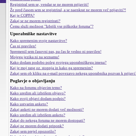
Registriral sem se, vendar se ne morem prijaviti!
Že pred časom sem se registriral, a se naenkrat ne morem več prijaviti?!
Kaj je COPPA?
Zakaj se ne morem registrirati?
Čemu služi možnost "Izbriši vse piškotke foruma"?
Uporabniške nastavitve
Kako spremenim svoje nastavitve?
Čas ni pravilen!
Spremenil sem časovni pas, pa čas še vedno ni pravilen!
Mojega jezika ni na seznamu!
Kako dodam podobo poleg svojega uporabniškega imena?
Kaj je moj rang oz. stopnja in kako ga spremenim?
Zakaj sem ob kliku na e-mail povezavo nekega uporabnika pozvan k prijavi
Poglavje o objavljanju
Kako na forumu objavim temo?
Kako uredim ali izbrišem objavo?
Kako svoji objavi dodam podpis?
Kako ustvarim anketo?
Zakaj anketi ne morem dodati več možnosti?
Kako uredim ali izbrišem anketo?
Zakaj do nekega foruma ne morem dostopati?
Zakaj ne morem dodati priponk?
Zakaj sem prejel opozorilo?