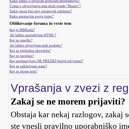
Kako lahko o objavah poročam moderatorju?
Čemu v objavljanju tem služi gumb "Shrani"?
Zakaj mora biti moj prispevek odobren?
Kako prestavim svojo temo?
Oblikovanje foruma in vrste tem
Kaj je BBKoda?
Ali lahko uporabljam HTML?
Kaj so smeški?
Ali lahko objavljam tudi podobe?
Kaj so globalna obvestila?
Kaj so razglasi?
Kaj predstavljajo NE PREZRI (lepljivek) teme?
Kaj so zaklenjene teme?
Kaj so ikone tem?
Vprašanja v zvezi z regi
Zakaj se ne morem prijaviti?
Obstaja kar nekaj razlogov, zakaj s
ste vnesli pravilno uporabniško ime