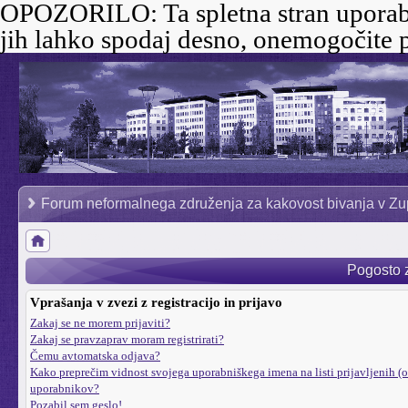
OPOZORILO:
Ta spletna stran uporab
jih lahko spodaj desno, onemogočite p
Forum neformalnega združenja za kakovost bivanja v Zu
Pogosto 
Vprašanja v zvezi z registracijo in prijavo
Zakaj se ne morem prijaviti?
Zakaj se pravzaprav moram registrirati?
Čemu avtomatska odjava?
Kako preprečim vidnost svojega uporabniškega imena na listi prijavljenih (o
uporabnikov?
Pozabil sem geslo!