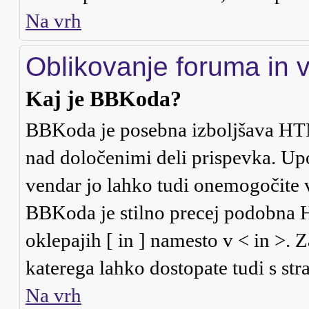
Na vrh
Oblikovanje foruma in 
Kaj je BBKoda?
BBKoda je posebna izboljšava HTM
nad določenimi deli prispevka. U
vendar jo lahko tudi onemogočite 
BBKoda je stilno precej podobna HT
oklepajih [ in ] namesto v < in >. 
katerega lahko dostopate tudi s stra
Na vrh