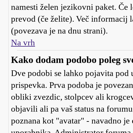
namesti želen jezikovni paket. Če l
prevod (če želite). Več informacij 
(povezava je na dnu strani).
Na vrh
Kako dodam podobo poleg sv
Dve podobi se lahko pojavita po
prispevka. Prva podoba je povezan
obliki zvezdic, stolpcev ali krogce
objavili ali pa vaš status na forum
poznana kot "avatar" - navadno je
uporabnika. Administrator foruma je