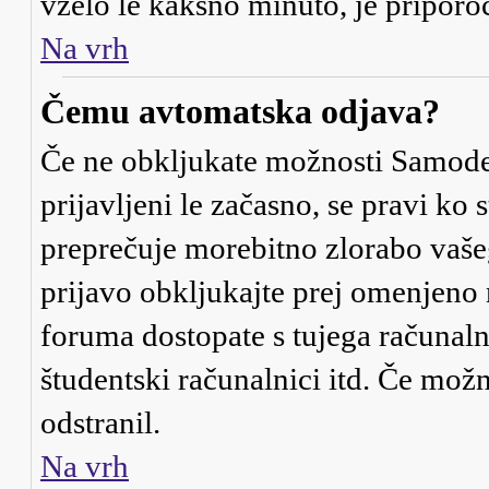
vzelo le kakšno minuto, je priporočl
Na vrh
Čemu avtomatska odjava?
Če ne obkljukate možnosti
Samode
prijavljeni le začasno, se pravi ko
preprečuje morebitno zlorabo vašega
prijavo obkljukajte prej omenjeno
foruma dostopate s tujega računalni
študentski računalnici itd. Če možno
odstranil.
Na vrh