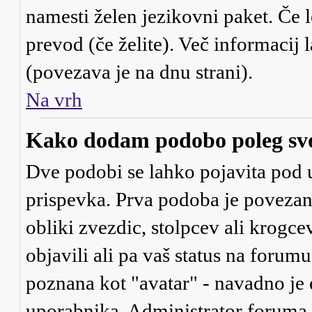
namesti želen jezikovni paket. Če l
prevod (če želite). Več informacij 
(povezava je na dnu strani).
Na vrh
Kako dodam podobo poleg sv
Dve podobi se lahko pojavita po
prispevka. Prva podoba je povezan
obliki zvezdic, stolpcev ali krogce
objavili ali pa vaš status na forum
poznana kot "avatar" - navadno je
uporabnika. Administrator foruma je