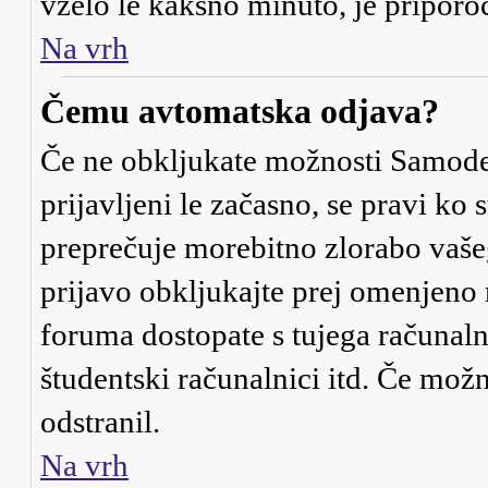
vzelo le kakšno minuto, je priporočl
Na vrh
Čemu avtomatska odjava?
Če ne obkljukate možnosti
Samode
prijavljeni le začasno, se pravi ko
preprečuje morebitno zlorabo vašega
prijavo obkljukajte prej omenjeno
foruma dostopate s tujega računalni
študentski računalnici itd. Če možno
odstranil.
Na vrh