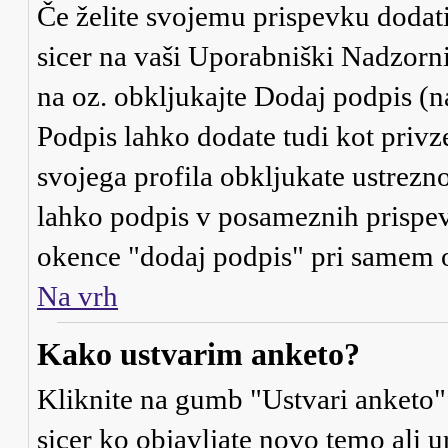
Če želite svojemu prispevku dodati 
sicer na vaši Uporabniški Nadzorni 
na oz. obkljukajte
Dodaj podpis
(n
Podpis lahko dodate tudi kot privze
svojega profila obkljukate ustrezno
lahko podpis v posameznih prispevk
okence "dodaj podpis" pri samem o
Na vrh
Kako ustvarim anketo?
Kliknite na gumb "Ustvari anketo"
sicer ko objavljate novo temo ali 