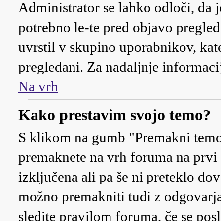
Administrator se lahko odloči, da j
potrebno le-te pred objavo pregleda
uvrstil v skupino uporabnikov, kat
pregledani. Za nadaljnje informaci
Na vrh
Kako prestavim svojo temo?
S klikom na gumb "Premakni temo"
premaknete na vrh foruma na prvi s
izključena ali pa še ni preteklo d
možno premakniti tudi z odgovarja
sledite pravilom foruma, če se posl