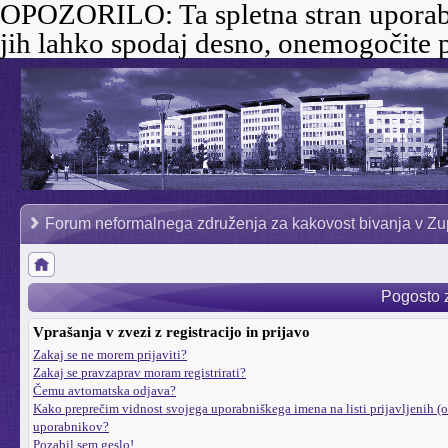
OPOZORILO:
Ta spletna stran uporab
jih lahko spodaj desno, onemogočite p
Forum neformalnega združenja za kakovost bivanja v Zu
Pogosto 
Vprašanja v zvezi z registracijo in prijavo
Zakaj se ne morem prijaviti?
Zakaj se pravzaprav moram registrirati?
Čemu avtomatska odjava?
Kako preprečim vidnost svojega uporabniškega imena na listi prijavljenih (o
uporabnikov?
Pozabil sem geslo!