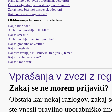
Kako lahko o objavah poročam moderatorju?
Čemu v objavljanju tem služi gumb "Shrani"?
Zakaj mora biti moj prispevek odobren?
Kako prestavim svojo temo?
Oblikovanje foruma in vrste tem
Kaj je BBKoda?
Ali lahko uporabljam HTML?
Kaj so smeški?
Ali lahko objavljam tudi podobe?
Kaj so globalna obvestila?
Kaj so razglasi?
Kaj predstavljajo NE PREZRI (lepljivek) teme?
Kaj so zaklenjene teme?
Kaj so ikone tem?
Vprašanja v zvezi z regi
Zakaj se ne morem prijaviti?
Obstaja kar nekaj razlogov, zakaj s
ste vnesli pravilno uporabniško ime