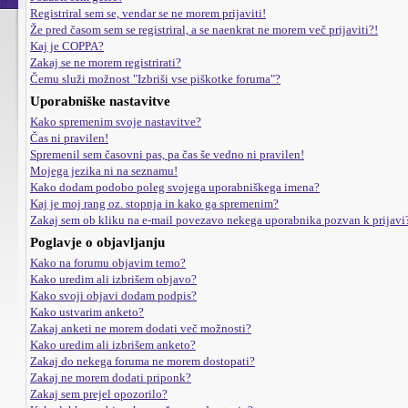
Registriral sem se, vendar se ne morem prijaviti!
Že pred časom sem se registriral, a se naenkrat ne morem več prijaviti?!
Kaj je COPPA?
Zakaj se ne morem registrirati?
Čemu služi možnost "Izbriši vse piškotke foruma"?
Uporabniške nastavitve
Kako spremenim svoje nastavitve?
Čas ni pravilen!
Spremenil sem časovni pas, pa čas še vedno ni pravilen!
Mojega jezika ni na seznamu!
Kako dodam podobo poleg svojega uporabniškega imena?
Kaj je moj rang oz. stopnja in kako ga spremenim?
Zakaj sem ob kliku na e-mail povezavo nekega uporabnika pozvan k prijavi
Poglavje o objavljanju
Kako na forumu objavim temo?
Kako uredim ali izbrišem objavo?
Kako svoji objavi dodam podpis?
Kako ustvarim anketo?
Zakaj anketi ne morem dodati več možnosti?
Kako uredim ali izbrišem anketo?
Zakaj do nekega foruma ne morem dostopati?
Zakaj ne morem dodati priponk?
Zakaj sem prejel opozorilo?