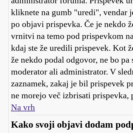
administrator foruma. Prispevek ur
kliknete na gumb "uredi", vendar j
po objavi prispevka. Če je nekdo ž
vrnitvi na temo pod prispevkom našl
kdaj ste že uredili prispevek. Kot ž
že nekdo podal odgovor, ne bo pa s
moderator ali administrator. V sle
zaznamek, zakaj je bil prispevek pr
ne morejo več izbrisati prispevka,
Na vrh
Kako svoji objavi dodam pod