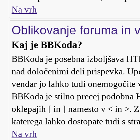
Na vrh
Oblikovanje foruma in 
Kaj je BBKoda?
BBKoda je posebna izboljšava HTM
nad določenimi deli prispevka. U
vendar jo lahko tudi onemogočite 
BBKoda je stilno precej podobna HT
oklepajih [ in ] namesto v < in >. 
katerega lahko dostopate tudi s stra
Na vrh