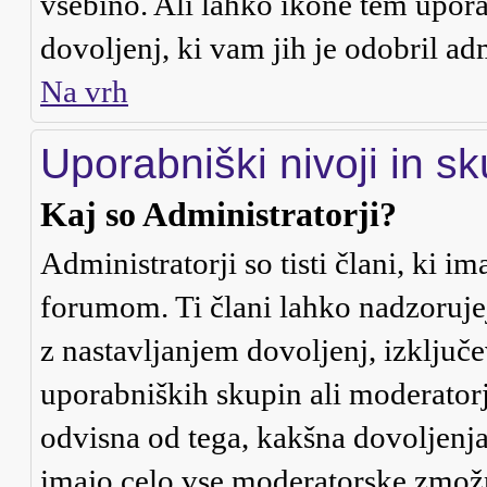
vsebino. Ali lahko ikone tem uporab
dovoljenj, ki vam jih je odobril ad
Na vrh
Uporabniški nivoji in s
Kaj so Administratorji?
Administratorji so tisti člani, ki 
forumom. Ti člani lahko nadzoruje
z nastavljanjem dovoljenj, izklju
uporabniških skupin ali moderatorje
odvisna od tega, kakšna dovoljenja
imajo celo vse moderatorske zmožn