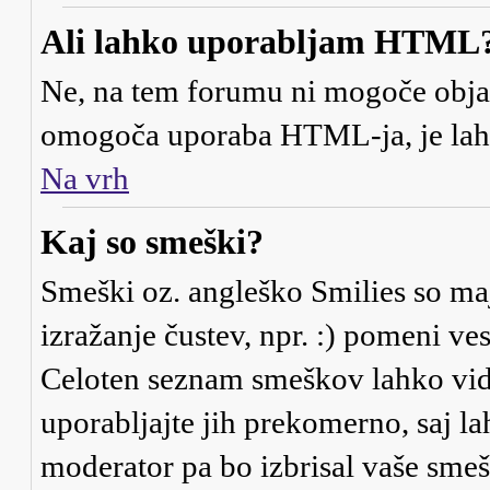
Ali lahko uporabljam HTML
Ne, na tem forumu ni mogoče objav
omogoča uporaba HTML-ja, je la
Na vrh
Kaj so smeški?
Smeški oz. angleško Smilies so maj
izražanje čustev, npr. :) pomeni ve
Celoten seznam smeškov lahko vidi
uporabljajte jih prekomerno, saj la
moderator pa bo izbrisal vaše smeš